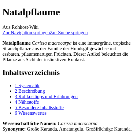
Natalpflaume
Aus Rohkost-Wiki
Zur Navigation springen
Zur Suche springen
Natalpflaume
Carissa macrocarpa
ist eine immergrüne, tropische
Strauchpflanze aus der Familie der Hundsgiftgewächse mit
essbaren, pflaumenartigen Früchten. Dieser Artikel beleuchtet die
Pflanze aus Sicht der instinktiven Rohkost.
Inhaltsverzeichnis
1
Systematik
2
Beschreibung
3
Rohkosttipps und Erfahrungen
4
Nährstoffe
5
Besondere Inhaltsstoffe
6
Wissenswertes
Wissenschaftliche Namen:
Carissa macrocarpa
Synonyme:
Große Karanda, Amatungulu, Großfrüchtige Karanda.