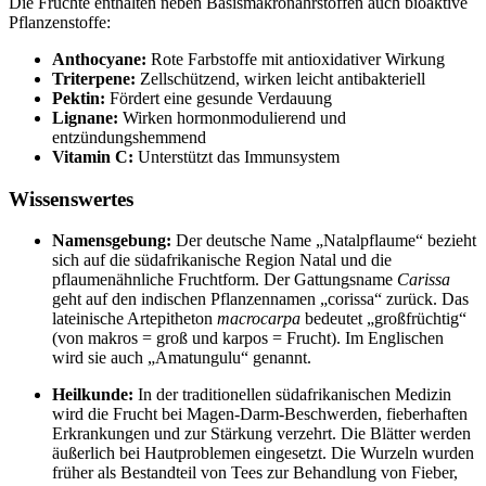
Die Früchte enthalten neben Basismakronährstoffen auch bioaktive
Pflanzenstoffe:
Anthocyane:
Rote Farbstoffe mit antioxidativer Wirkung
Triterpene:
Zellschützend, wirken leicht antibakteriell
Pektin:
Fördert eine gesunde Verdauung
Lignane:
Wirken hormonmodulierend und
entzündungshemmend
Vitamin C:
Unterstützt das Immunsystem
Wissenswertes
Namensgebung:
Der deutsche Name „Natalpflaume“ bezieht
sich auf die südafrikanische Region Natal und die
pflaumenähnliche Fruchtform. Der Gattungsname
Carissa
geht auf den indischen Pflanzennamen „corissa“ zurück. Das
lateinische Artepitheton
macrocarpa
bedeutet „großfrüchtig“
(von makros = groß und karpos = Frucht). Im Englischen
wird sie auch „Amatungulu“ genannt.
Heilkunde:
In der traditionellen südafrikanischen Medizin
wird die Frucht bei Magen-Darm-Beschwerden, fieberhaften
Erkrankungen und zur Stärkung verzehrt. Die Blätter werden
äußerlich bei Hautproblemen eingesetzt. Die Wurzeln wurden
früher als Bestandteil von Tees zur Behandlung von Fieber,