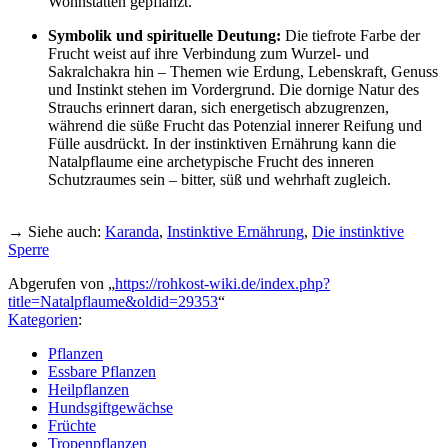
Wohnstätten gepflanzt.
Symbolik und spirituelle Deutung:
Die tiefrote Farbe der
Frucht weist auf ihre Verbindung zum Wurzel- und
Sakralchakra hin – Themen wie Erdung, Lebenskraft, Genuss
und Instinkt stehen im Vordergrund. Die dornige Natur des
Strauchs erinnert daran, sich energetisch abzugrenzen,
während die süße Frucht das Potenzial innerer Reifung und
Fülle ausdrückt. In der instinktiven Ernährung kann die
Natalpflaume eine archetypische Frucht des inneren
Schutzraumes sein – bitter, süß und wehrhaft zugleich.
→ Siehe auch:
Karanda
,
Instinktive Ernährung
,
Die instinktive
Sperre
Abgerufen von „
https://rohkost-wiki.de/index.php?
title=Natalpflaume&oldid=29353
“
Kategorien
:
Pflanzen
Essbare Pflanzen
Heilpflanzen
Hundsgiftgewächse
Früchte
Tropenpflanzen