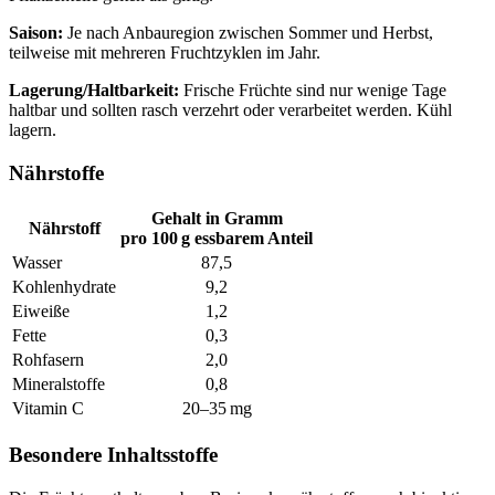
Saison:
Je nach Anbauregion zwischen Sommer und Herbst,
teilweise mit mehreren Fruchtzyklen im Jahr.
Lagerung/Haltbarkeit:
Frische Früchte sind nur wenige Tage
haltbar und sollten rasch verzehrt oder verarbeitet werden. Kühl
lagern.
Nährstoffe
Gehalt in Gramm
Nährstoff
pro 100 g essbarem Anteil
Wasser
87,5
Kohlenhydrate
9,2
Eiweiße
1,2
Fette
0,3
Rohfasern
2,0
Mineralstoffe
0,8
Vitamin C
20–35 mg
Besondere Inhaltsstoffe