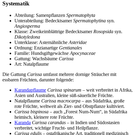
Systematik
Abteilung: Samenpflanzen
Spermatophyta
Unterabteilung: Bedecktsamer
Spermatophytina
syn.
Angiosperma
Klasse: Zweikeimblättrige Bedecktsamer
Rosopsida
syn.
Dikotyledona
Unterklasse: Asternähnliche
Asteridae
Ordnung: Enzianartige
Gentianales
Familie: Hundsgiftgewächse
Apocynaceae
Gattung: Wachsbäume
Carissa
Art: Natalpflaume
Die Gattung
Carissa
umfasst mehrere dornige Sträucher mit
essbaren Früchten, darunter folgende:
Karandapflaume
Carissa spinarum
– weit verbreitet in Afrika,
Asien und Australien, kleine süß-säuerliche Früchte.
Natalpflaume
Carissa macrocarpa
– aus Südafrika, große
rote Früchte, weltweit als Zier- und Obstpflanze kultiviert.
Carissa bispinosa
– auch „Forest Num-Num“, in Südafrika
heimisch, kleinere rote Früchte.
Karanda
Carissa carandas
– in Indien und Südostasien
verbreitet, wichtige Frucht- und Heilpflanze.
Carissa edulis
– ostafrikanische Art, traditionell medizinisch