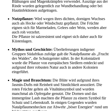
Blähungen und Magenkrämpfen verwendet. Auszüge aus der
Rinde wurden gelegentlich zur Wundbehandlung oder bei
Hautinfektionen aufgetragen.
Nutzpflanze:
Wird wegen ihres dichten, dornigen Wuchses
auch als Hecke oder Windschutz gepflanzt. Die Früchte
eignen sich für Marmeladen, Gelees oder Wein, werden aber
auch roh verzehrt.
Die Pflanze ist salzresistent und eignet sich daher auch für
Küstenlagen.
Mythos und Geschichte:
Überlieferungen indigener
Gruppen Südafrikas zufolge galt die Natalpflaume als „Frucht
des Waldes“, die Schutzgeister nährt. In der Kolonialzeit
wurde die Pflanze von europäischen Siedlern entdeckt und
aufgrund ihrer robusten Natur auch in andere Kolonien
eingeführt.
Magie und Brauchtum:
Die Blüte wird aufgrund ihres
Jasmin-Dufts mit Reinheit und Sinnlichkeit assoziiert. Die
roten Früchte gelten als Vitalitätssymbol und wurden
manchmal als Opfergabe genutzt. Die Dornen und das
immergrüne Laub machten die Pflanze zu einem Symbol für
Schutz und Lebenskraft. In einigen Gegenden wurden
Natalpflaumenhecken zur Abwehr „böser Energien“ rund um