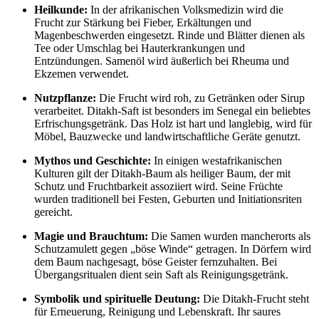
Heilkunde:
In der afrikanischen Volksmedizin wird die
Frucht zur Stärkung bei Fieber, Erkältungen und
Magenbeschwerden eingesetzt. Rinde und Blätter dienen als
Tee oder Umschlag bei Hauterkrankungen und
Entzündungen. Samenöl wird äußerlich bei Rheuma und
Ekzemen verwendet.
Nutzpflanze:
Die Frucht wird roh, zu Getränken oder Sirup
verarbeitet. Ditakh-Saft ist besonders im Senegal ein beliebtes
Erfrischungsgetränk. Das Holz ist hart und langlebig, wird für
Möbel, Bauzwecke und landwirtschaftliche Geräte genutzt.
Mythos und Geschichte:
In einigen westafrikanischen
Kulturen gilt der Ditakh-Baum als heiliger Baum, der mit
Schutz und Fruchtbarkeit assoziiert wird. Seine Früchte
wurden traditionell bei Festen, Geburten und Initiationsriten
gereicht.
Magie und Brauchtum:
Die Samen wurden mancherorts als
Schutzamulett gegen „böse Winde“ getragen. In Dörfern wird
dem Baum nachgesagt, böse Geister fernzuhalten. Bei
Übergangsritualen dient sein Saft als Reinigungsgetränk.
Symbolik und spirituelle Deutung:
Die Ditakh-Frucht steht
für Erneuerung, Reinigung und Lebenskraft. Ihr saures