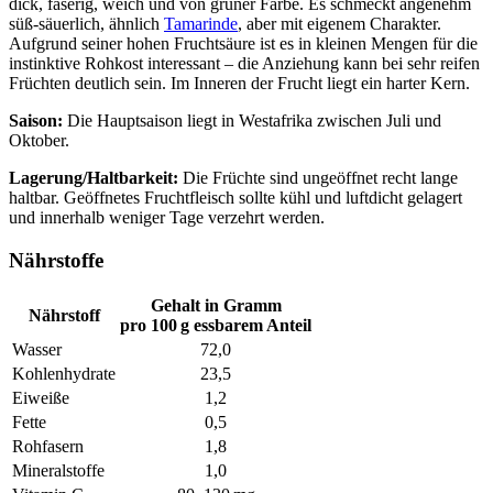
dick, faserig, weich und von grüner Farbe. Es schmeckt angenehm
süß-säuerlich, ähnlich
Tamarinde
, aber mit eigenem Charakter.
Aufgrund seiner hohen Fruchtsäure ist es in kleinen Mengen für die
instinktive Rohkost interessant – die Anziehung kann bei sehr reifen
Früchten deutlich sein. Im Inneren der Frucht liegt ein harter Kern.
Saison:
Die Hauptsaison liegt in Westafrika zwischen Juli und
Oktober.
Lagerung/Haltbarkeit:
Die Früchte sind ungeöffnet recht lange
haltbar. Geöffnetes Fruchtfleisch sollte kühl und luftdicht gelagert
und innerhalb weniger Tage verzehrt werden.
Nährstoffe
Gehalt in Gramm
Nährstoff
pro 100 g essbarem Anteil
Wasser
72,0
Kohlenhydrate
23,5
Eiweiße
1,2
Fette
0,5
Rohfasern
1,8
Mineralstoffe
1,0