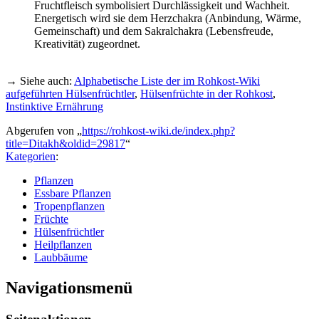
Fruchtfleisch symbolisiert Durchlässigkeit und Wachheit.
Energetisch wird sie dem Herzchakra (Anbindung, Wärme,
Gemeinschaft) und dem Sakralchakra (Lebensfreude,
Kreativität) zugeordnet.
→ Siehe auch:
Alphabetische Liste der im Rohkost-Wiki
aufgeführten Hülsenfrüchtler
,
Hülsenfrüchte in der Rohkost
,
Instinktive Ernährung
Abgerufen von „
https://rohkost-wiki.de/index.php?
title=Ditakh&oldid=29817
“
Kategorien
:
Pflanzen
Essbare Pflanzen
Tropenpflanzen
Früchte
Hülsenfrüchtler
Heilpflanzen
Laubbäume
Navigationsmenü