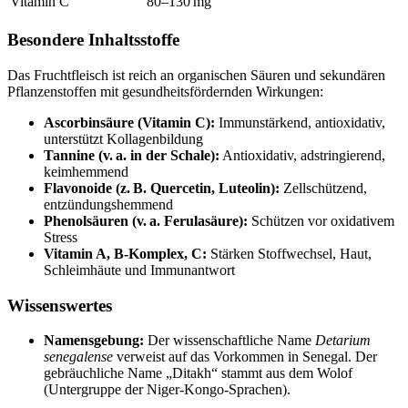
Vitamin C
80–130 mg
Besondere Inhaltsstoffe
Das Fruchtfleisch ist reich an organischen Säuren und sekundären
Pflanzenstoffen mit gesundheitsfördernden Wirkungen:
Ascorbinsäure (Vitamin C):
Immunstärkend, antioxidativ,
unterstützt Kollagenbildung
Tannine (v. a. in der Schale):
Antioxidativ, adstringierend,
keimhemmend
Flavonoide (z. B. Quercetin, Luteolin):
Zellschützend,
entzündungshemmend
Phenolsäuren (v. a. Ferulasäure):
Schützen vor oxidativem
Stress
Vitamin A, B-Komplex, C:
Stärken Stoffwechsel, Haut,
Schleimhäute und Immunantwort
Wissenswertes
Namensgebung:
Der wissenschaftliche Name
Detarium
senegalense
verweist auf das Vorkommen in Senegal. Der
gebräuchliche Name „Ditakh“ stammt aus dem Wolof
(Untergruppe der Niger-Kongo-Sprachen).