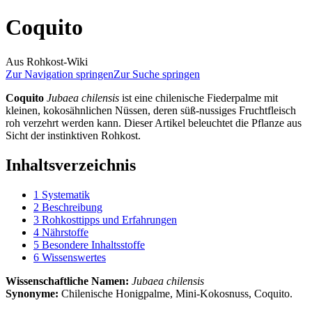
Coquito
Aus Rohkost-Wiki
Zur Navigation springen
Zur Suche springen
Coquito
Jubaea chilensis
ist eine chilenische Fiederpalme mit
kleinen, kokosähnlichen Nüssen, deren süß-nussiges Fruchtfleisch
roh verzehrt werden kann. Dieser Artikel beleuchtet die Pflanze aus
Sicht der instinktiven Rohkost.
Inhaltsverzeichnis
1
Systematik
2
Beschreibung
3
Rohkosttipps und Erfahrungen
4
Nährstoffe
5
Besondere Inhaltsstoffe
6
Wissenswertes
Wissenschaftliche Namen:
Jubaea chilensis
Synonyme:
Chilenische Honigpalme, Mini-Kokosnuss, Coquito.