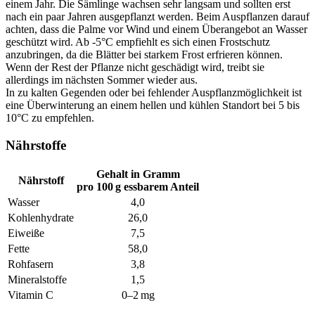
einem Jahr. Die Sämlinge wachsen sehr langsam und sollten erst
nach ein paar Jahren ausgepflanzt werden. Beim Auspflanzen darauf
achten, dass die Palme vor Wind und einem Überangebot an Wasser
geschützt wird. Ab -5°C empfiehlt es sich einen Frostschutz
anzubringen, da die Blätter bei starkem Frost erfrieren können.
Wenn der Rest der Pflanze nicht geschädigt wird, treibt sie
allerdings im nächsten Sommer wieder aus.
In zu kalten Gegenden oder bei fehlender Auspflanzmöglichkeit ist
eine Überwinterung an einem hellen und kühlen Standort bei 5 bis
10°C zu empfehlen.
Nährstoffe
Gehalt in Gramm
Nährstoff
pro 100 g essbarem Anteil
Wasser
4,0
Kohlenhydrate
26,0
Eiweiße
7,5
Fette
58,0
Rohfasern
3,8
Mineralstoffe
1,5
Vitamin C
0–2 mg