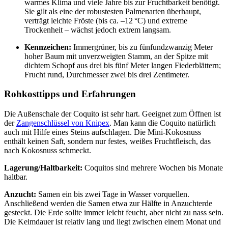
warmes Klima und viele Jahre bis zur Fruchtbarkeit benötigt.
Sie gilt als eine der robustesten Palmenarten überhaupt,
verträgt leichte Fröste (bis ca. –12 °C) und extreme
Trockenheit – wächst jedoch extrem langsam.
Kennzeichen:
Immergrüner, bis zu fünfundzwanzig Meter
hoher Baum mit unverzweigten Stamm, an der Spitze mit
dichtem Schopf aus drei bis fünf Meter langen Fiederblättern;
Frucht rund, Durchmesser zwei bis drei Zentimeter.
Rohkosttipps und Erfahrungen
Die Außenschale der Coquito ist sehr hart. Geeignet zum Öffnen ist
der
Zangenschlüssel von Knipex
. Man kann die Coquito natürlich
auch mit Hilfe eines Steins aufschlagen. Die Mini-Kokosnuss
enthält keinen Saft, sondern nur festes, weißes Fruchtfleisch, das
nach Kokosnuss schmeckt.
Lagerung/Haltbarkeit:
Coquitos sind mehrere Wochen bis Monate
haltbar.
Anzucht:
Samen ein bis zwei Tage in Wasser vorquellen.
Anschließend werden die Samen etwa zur Hälfte in Anzuchterde
gesteckt. Die Erde sollte immer leicht feucht, aber nicht zu nass sein.
Die Keimdauer ist relativ lang und liegt zwischen einem Monat und