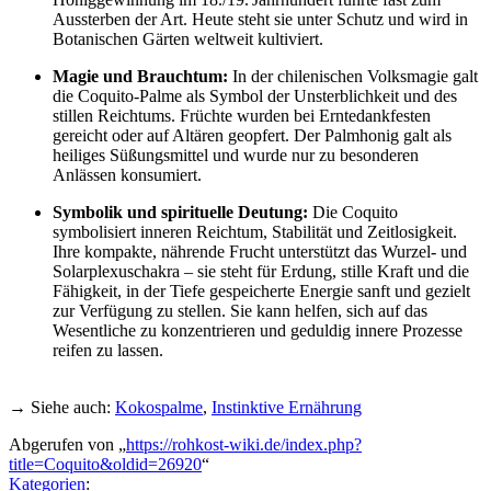
Aussterben der Art. Heute steht sie unter Schutz und wird in
Botanischen Gärten weltweit kultiviert.
Magie und Brauchtum:
In der chilenischen Volksmagie galt
die Coquito-Palme als Symbol der Unsterblichkeit und des
stillen Reichtums. Früchte wurden bei Erntedankfesten
gereicht oder auf Altären geopfert. Der Palmhonig galt als
heiliges Süßungsmittel und wurde nur zu besonderen
Anlässen konsumiert.
Symbolik und spirituelle Deutung:
Die Coquito
symbolisiert inneren Reichtum, Stabilität und Zeitlosigkeit.
Ihre kompakte, nährende Frucht unterstützt das Wurzel- und
Solarplexuschakra – sie steht für Erdung, stille Kraft und die
Fähigkeit, in der Tiefe gespeicherte Energie sanft und gezielt
zur Verfügung zu stellen. Sie kann helfen, sich auf das
Wesentliche zu konzentrieren und geduldig innere Prozesse
reifen zu lassen.
→ Siehe auch:
Kokospalme
,
Instinktive Ernährung
Abgerufen von „
https://rohkost-wiki.de/index.php?
title=Coquito&oldid=26920
“
Kategorien
: