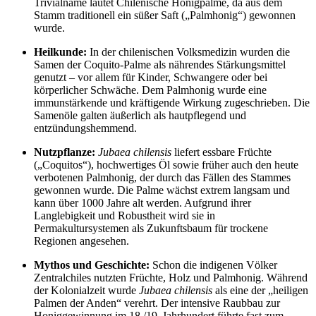
Trivialname lautet Chilenische Honigpalme, da aus dem
Stamm traditionell ein süßer Saft („Palmhonig“) gewonnen
wurde.
Heilkunde:
In der chilenischen Volksmedizin wurden die
Samen der Coquito-Palme als nährendes Stärkungsmittel
genutzt – vor allem für Kinder, Schwangere oder bei
körperlicher Schwäche. Dem Palmhonig wurde eine
immunstärkende und kräftigende Wirkung zugeschrieben. Die
Samenöle galten äußerlich als hautpflegend und
entzündungshemmend.
Nutzpflanze:
Jubaea chilensis
liefert essbare Früchte
(„Coquitos“), hochwertiges Öl sowie früher auch den heute
verbotenen Palmhonig, der durch das Fällen des Stammes
gewonnen wurde. Die Palme wächst extrem langsam und
kann über 1000 Jahre alt werden. Aufgrund ihrer
Langlebigkeit und Robustheit wird sie in
Permakultursystemen als Zukunftsbaum für trockene
Regionen angesehen.
Mythos und Geschichte:
Schon die indigenen Völker
Zentralchiles nutzten Früchte, Holz und Palmhonig. Während
der Kolonialzeit wurde
Jubaea chilensis
als eine der „heiligen
Palmen der Anden“ verehrt. Der intensive Raubbau zur
Honiggewinnung im 18./19. Jahrhundert führte fast zum