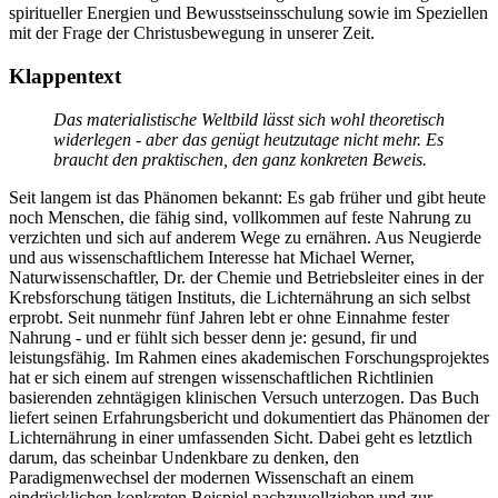
spiritueller Energien und Bewusstseinsschulung sowie im Speziellen
mit der Frage der Christusbewegung in unserer Zeit.
Klappentext
Das materialistische Weltbild lässt sich wohl theoretisch
widerlegen - aber das genügt heutzutage nicht mehr. Es
braucht den praktischen, den ganz konkreten Beweis.
Seit langem ist das Phänomen bekannt: Es gab früher und gibt heute
noch Menschen, die fähig sind, vollkommen auf feste Nahrung zu
verzichten und sich auf anderem Wege zu ernähren. Aus Neugierde
und aus wissenschaftlichem Interesse hat Michael Werner,
Naturwissenschaftler, Dr. der Chemie und Betriebsleiter eines in der
Krebsforschung tätigen Instituts, die Lichternährung an sich selbst
erprobt. Seit nunmehr fünf Jahren lebt er ohne Einnahme fester
Nahrung - und er fühlt sich besser denn je: gesund, fir und
leistungsfähig. Im Rahmen eines akademischen Forschungsprojektes
hat er sich einem auf strengen wissenschaftlichen Richtlinien
basierenden zehntägigen klinischen Versuch unterzogen. Das Buch
liefert seinen Erfahrungsbericht und dokumentiert das Phänomen der
Lichternährung in einer umfassenden Sicht. Dabei geht es letztlich
darum, das scheinbar Undenkbare zu denken, den
Paradigmenwechsel der modernen Wissenschaft an einem
eindrücklichen konkreten Beispiel nachzuvollziehen und zur