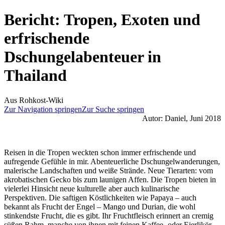
Bericht: Tropen, Exoten und
erfrischende
Dschungelabenteuer in
Thailand
Aus Rohkost-Wiki
Zur Navigation springen
Zur Suche springen
Autor: Daniel, Juni 2018
Reisen in die Tropen weckten schon immer erfrischende und
aufregende Gefühle in mir. Abenteuerliche Dschungelwanderungen,
malerische Landschaften und weiße Strände. Neue Tierarten: vom
akrobatischen Gecko bis zum launigen Affen. Die Tropen bieten in
vielerlei Hinsicht neue kulturelle aber auch kulinarische
Perspektiven. Die saftigen Köstlichkeiten wie Papaya – auch
bekannt als Frucht der Engel – Mango und Durian, die wohl
stinkendste Frucht, die es gibt. Ihr Fruchtfleisch erinnert an cremig
süßen Rahm, manche von ihnen mit feinen Kaffee- oder Eierlikör-