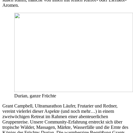
Aromen.
Durian, ganze Früchte
Grant Campbell, Ultramarathon Läufer, Frutarier und Redner,
vereint vielerlei dieser Aspekte (und noch mehr…) in einem
zweiwöchigen Retreat im Rahmen einer abenteuerlichen
Gruppenreise. Unsere Community-Erfahrung erstreckt sich über
tropische Wälder, Massagen, Märkte, Wasserfälle und die Ernte des
Königs der Früchte: Durian. Die warmherzige Begrüßung Grants