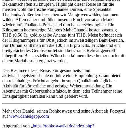
Bekanntschaften zu knüpfen. Highlight dieser Reise ist für die
meisten wohl die frische Pungmanee Durian, eine Spezialität
Thailands. Außerdem besuchen wir Mangrovenwälder, kommen
wilden Affen näher und füllen unseren Fruchtvorrat am Markt
wieder auf. Thailands Preise sind durchaus erschwinglich. Ein
Kilogramm hochwertige Mangos MahaChanok kosten zwanzig
THB (0,50 €), goldig-gelbe Ananas fünf THB. Meist befindet sich
der Kilogrammpreis für Obst jedoch im zweistelligen Baht-Bereich.
Für Durian zahlt man um die 100 THB pro Kilo. Früchte und ein
breitgefächertes Gemüsebuffet sind bei Grants Retreat generell
inbegriffen. Bei speziellen Wünschen können diese immer noch mit
einem Marktbesuch ergänzt werden.
Das Resümee dieser Reise: Für gesundheits- und
aktivitätsbegeisterte Leute definitiv eine Empfehlung. Grant bietet
ein reichhaltiges Früchteangebot in super Qualität mit täglicher
Aktivität für körperliche und geistige Weiterentwicklung. Ein
Abenteuer mit Geborgenheitsfaktor, in dem jeder Teilnehmer seine
Einzigartigkeit entfalten kann und gefeiert wird.
Mehr über Daniel, seinen Rohkostweg und seine Arbeit als Fotograf
auf
www.danielgepp.com
Abgerufen von „
https://rohkost-wiki.de/index.php?