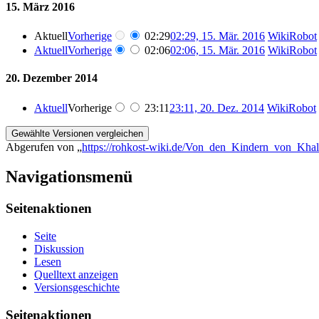
15. März 2016
Aktuell
Vorherige
02:29
02:29, 15. Mär. 2016
WikiRobot
Aktuell
Vorherige
02:06
02:06, 15. Mär. 2016
WikiRobot
20. Dezember 2014
Aktuell
Vorherige
23:11
23:11, 20. Dez. 2014
WikiRobot
Abgerufen von „
https://rohkost-wiki.de/Von_den_Kindern_von_Khal
Navigationsmenü
Seitenaktionen
Seite
Diskussion
Lesen
Quelltext anzeigen
Versionsgeschichte
Seitenaktionen