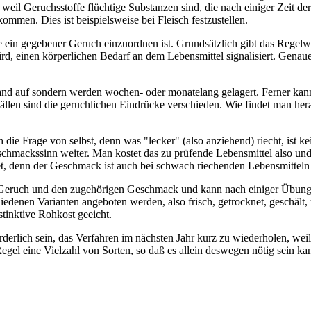
 weil Geruchsstoffe flüchtige Substanzen sind, die nach einiger Zeit d
mmen. Dies ist beispielsweise bei Fleisch festzustellen.
wie ein gegebener Geruch einzuordnen ist. Grundsätzlich gibt das Regel
ird, einen körperlichen Bedarf an dem Lebensmittel signalisiert. Genau
ustand auf sondern werden wochen- oder monatelang gelagert. Ferner kan
 Fällen sind die geruchlichen Eindrücke verschieden. Wie findet man he
h die Frage von selbst, denn was "lecker" (also anziehend) riecht, ist
eschmackssinn weiter. Man kostet das zu prüfende Lebensmittel also un
et, denn der Geschmack ist auch bei schwach riechenden Lebensmitteln
Geruch und den zugehörigen Geschmack und kann nach einiger Übung oh
schiedenen Varianten angeboten werden, also frisch, getrocknet, geschä
tinktive Rohkost geeicht.
rderlich sein, das Verfahren im nächsten Jahr kurz zu wiederholen, wei
egel eine Vielzahl von Sorten, so daß es allein deswegen nötig sein k