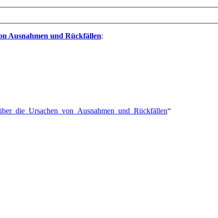
von Ausnahmen und Rückfällen
:
che_über_die_Ursachen_von_Ausnahmen_und_Rückfällen
“