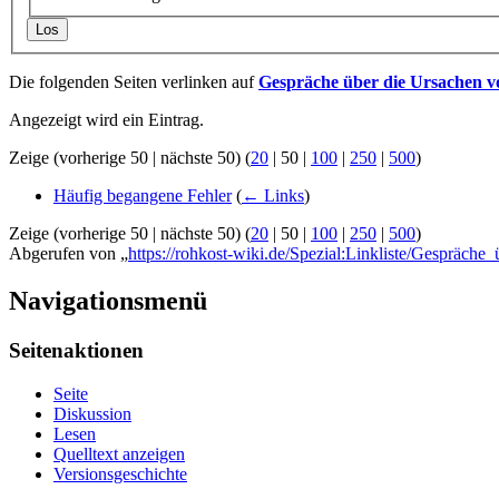
Los
Die folgenden Seiten verlinken auf
Gespräche über die Ursachen 
Angezeigt wird ein Eintrag.
Zeige (
vorherige 50
|
nächste 50
) (
20
|
50
|
100
|
250
|
500
)
Häufig begangene Fehler
(
← Links
)
Zeige (
vorherige 50
|
nächste 50
) (
20
|
50
|
100
|
250
|
500
)
Abgerufen von „
https://rohkost-wiki.de/Spezial:Linkliste/Gesprä
Navigationsmenü
Seitenaktionen
Seite
Diskussion
Lesen
Quelltext anzeigen
Versionsgeschichte